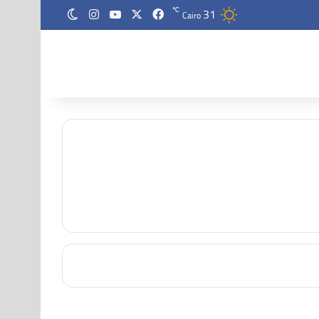
31
‫X
فيسبوك
‫YouTube
انستقرام
℃
الوضع المظلم
Cairo