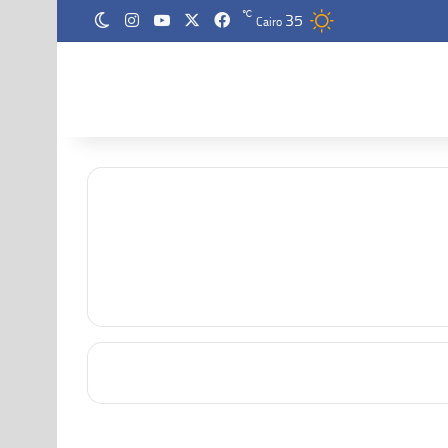
35
‫X
فيسبوك
‫YouTube
انستقرام
℃
الوضع المظلم
Cairo