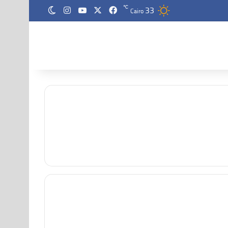
33
‫X
فيسبوك
‫YouTube
انستقرام
℃
الوضع المظلم
Cairo