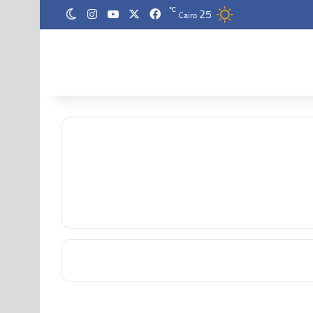
25
‫X
فيسبوك
‫YouTube
انستقرام
℃
الوضع المظلم
Cairo