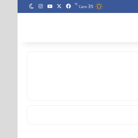
35
‫X
فيسبوك
‫YouTube
انستقرام
℃
الوضع المظلم
Cairo