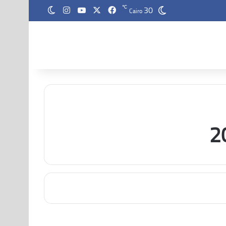
30
‫X
فيسبوك
‫YouTube
انستقرام
℃
الوضع المظلم
Cairo