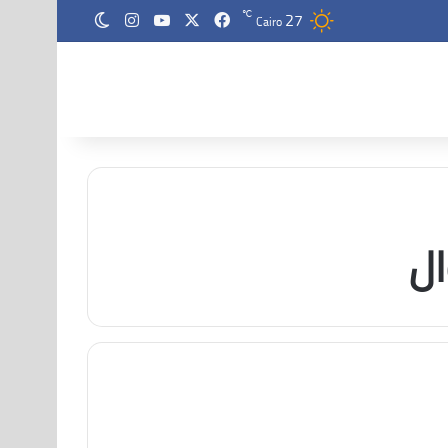
27
‫X
فيسبوك
‫YouTube
انستقرام
℃
الوضع المظلم
Cairo
ال