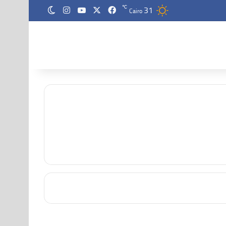
31
‫X
فيسبوك
‫YouTube
انستقرام
℃
الوضع المظلم
Cairo