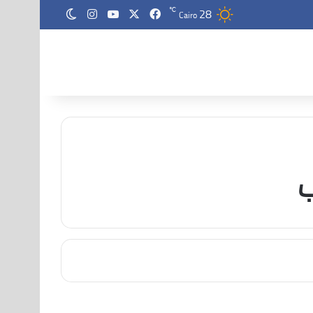
28
‫X
فيسبوك
‫YouTube
انستقرام
℃
الوضع المظلم
Cairo
ب