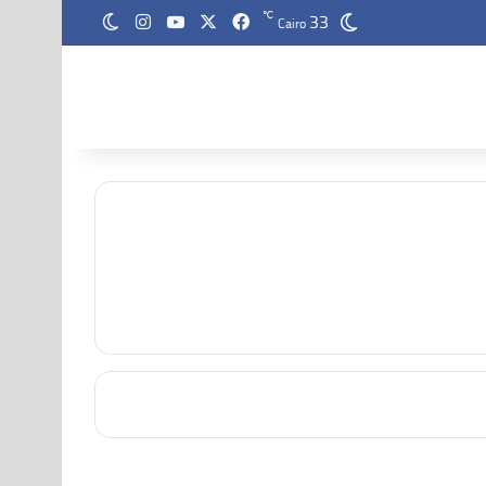
33
‫X
فيسبوك
‫YouTube
انستقرام
℃
الوضع المظلم
Cairo