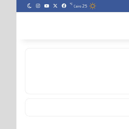
25
‫X
فيسبوك
‫YouTube
انستقرام
℃
الوضع المظلم
Cairo