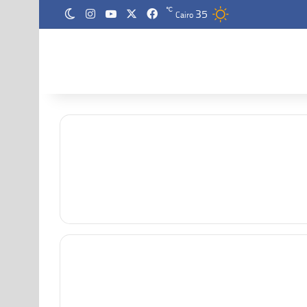
35
‫X
فيسبوك
‫YouTube
انستقرام
℃
الوضع المظلم
Cairo