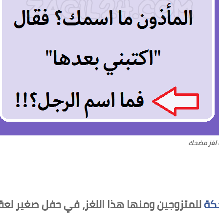
لغز مضحك
كة
للمتزوجين ومنها هذا اللغز، في حفل صغير لعق