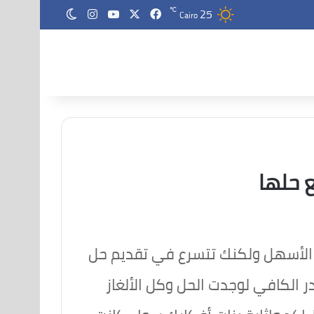
25
‫X
فيسبوك
‫YouTube
انستقرام
℃
الوضع المظلم
Cairo
 حلها
 الأسهل ولكنك تتسرع في تقديم حل
 الكافي لوجدت الحل وكل الألغاز