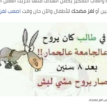
ألعاب التفكير يكمن الهدف منها تحريك العقل الرا
ين أو
لغز مضحك
للأطفال والآن حان وقت
اصعب لغز 
ب لغز مضحك