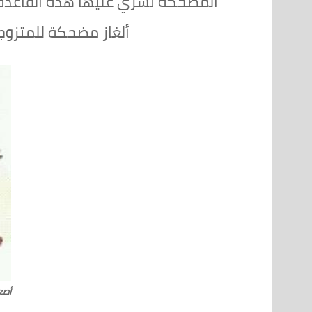
المضحكة تسري عليها هذه القاعدة و
ألغاز مضحكة للمتزوج
أصع