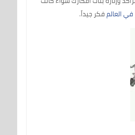
كد وإثارة بنات أفكارك سواء كانت
في العالم
فكر جيداً.