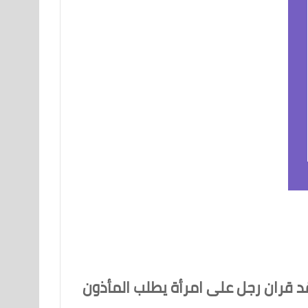
د قران رجل على امرأة يطلب المأذون