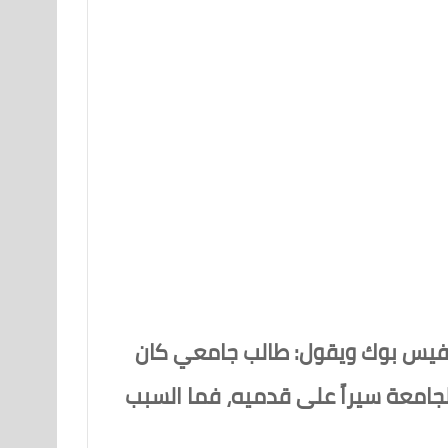
فيس بوك ويقول: طالب جامعي كان
ظهر حماره وبعد ال8 سنوات أصبح يذهب للجامعة سيراً على قدميه، فما السبب